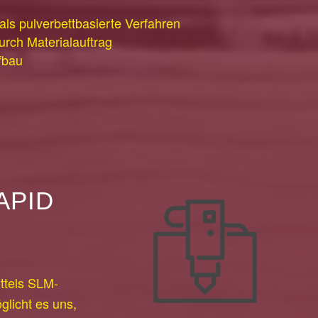
als pulverbettbasierte Verfahren
urch Materialauftrag
fbau
APID
ttels SLM-
glicht es uns,