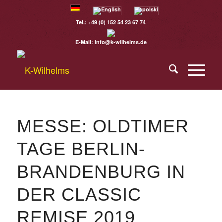
Tel.:
+49 (0) 152 54 23 67 74
E-Mail:
info@k-wilhelms.de
MESSE: OLDTIMER
TAGE BERLIN-
BRANDENBURG IN
DER CLASSIC
REMISE 2019