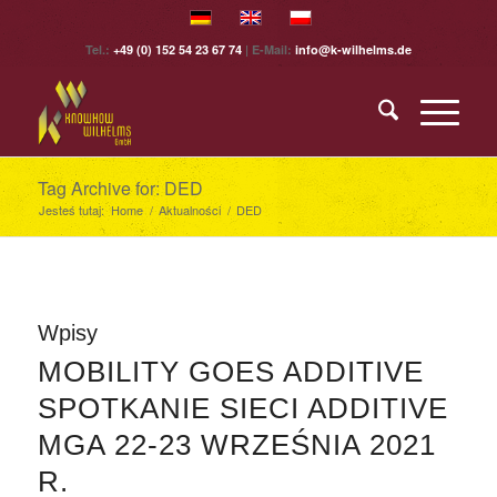
Tel.:
+49 (0) 152 54 23 67 74
| E-Mail:
info@k-wilhelms.de
Tag Archive for: DED
Jesteś tutaj:
Home
/
Aktualności
/
DED
Wpisy
MOBILITY GOES ADDITIVE
SPOTKANIE SIECI ADDITIVE
MGA 22-23 WRZEŚNIA 2021
R.