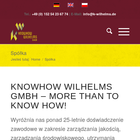
Tel.:
+49 (0) 152 54 23 67 74
| E-Mail:
info@k-wilhelms.de
Spółka
Jesteś tutaj:
Home
/
Spółka
KNOWHOW WILHELMS
GMBH – MORE THAN TO
KNOW HOW!
Wyróżnia nas ponad 25-letnie doświadczenie
zawodowe w zakresie zarządzania jakością,
zarządzania środowiskowego, utrzymania