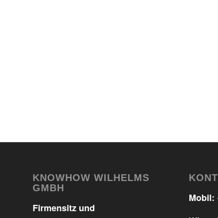
KNOWHOW WILHELMS
KONT
GMBH
Mobil:
Firmensitz und