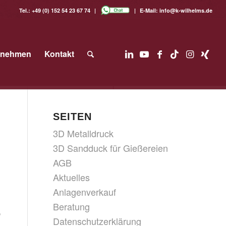
Tel.:
+49 (0) 152 54 23 67 74
E-Mail:
info@k-wilhelms.de
rnehmen
Kontakt
SEITEN
3D Metalldruck
3D Sandduck für Gießereien
AGB
Aktuelles
Anlagenverkauf
Beratung
,
Datenschutzerklärung