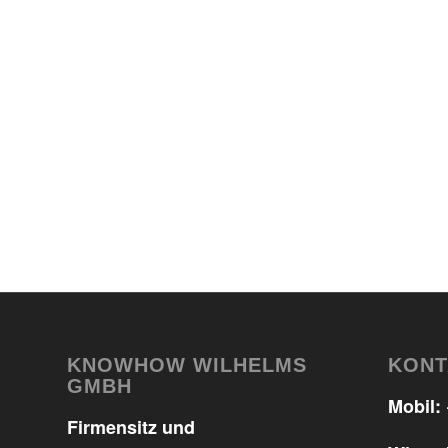
KNOWHOW WILHELMS
KONT
GMBH
Mobil:
Firmensitz und