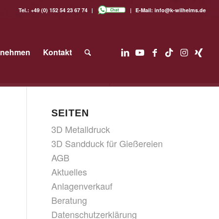
Tel.:
+49 (0) 152 54 23 67 74
E-Mail:
info@k-wilhelms.de
rnehmen
Kontakt
SEITEN
3D Metalldruck
3D Sandduck für Gießereien
AGB
Aktuelles
Anlagenverkauf
Beratung
Datenschutzerklärung