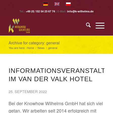
Tel.:
+49 (0) 152 54 23 67 74
| E-Mail:
info@k-wilhelms.de
Archive for category: general
You are here:
Home
/
News
/
general
INFORMATIONSVERANSTALTU
IM VAN DER VALK HOTEL
25. SEPTEMBER 2022
Bei der Knowhow Wilhelms GmbH hat sich viel
getan. Wir arbeiten seit 2014 erfolgreich mit