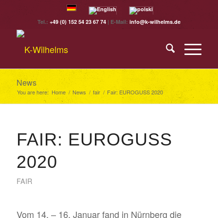
Tel.:
+49 (0) 152 54 23 67 74
| E-Mail:
info@k-wilhelms.de
News
You are here:
Home
/
News
/
fair
/
Fair: EUROGUSS 2020
FAIR: EUROGUSS
2020
FAIR
Vom 14. – 16. Januar fand in Nürnberg die